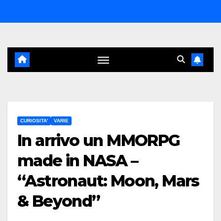
Salta
al
contenuto
CURIOSITA'
VARIE
In arrivo un MMORPG
made in NASA –
“Astronaut: Moon, Mars
& Beyond”