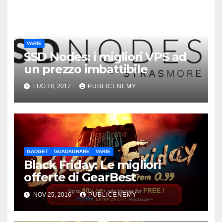
VARIE
SSD Nodes: i migliori VPS ad
un prezzo imbattibile
LUG 18, 2017
PUBLICENEMY
GADGET
GUADAGNARE
VARIE
Black Friday: Le migliori
offerte di GearBest
NOV 25, 2016
PUBLICENEMY