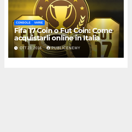
CONSOLE
VARIE
Fifa 17 Coin o Fut Coin: Come
acquistarli online in Italia
OTT 23, 2016
PUBLICENEMY