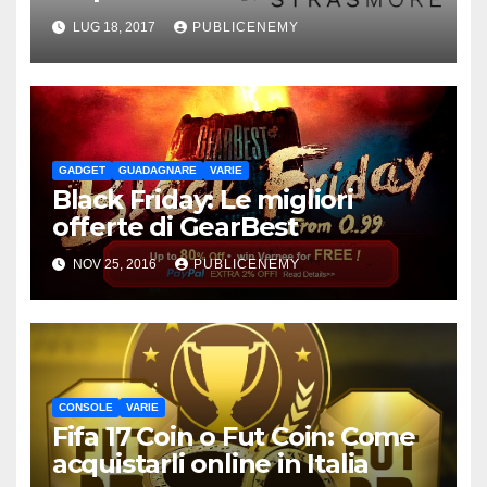
LUG 18, 2017
PUBLICENEMY
GADGET
GUADAGNARE
VARIE
Black Friday: Le migliori
offerte di GearBest
NOV 25, 2016
PUBLICENEMY
CONSOLE
VARIE
Fifa 17 Coin o Fut Coin: Come
acquistarli online in Italia