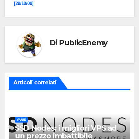
articoli
[29/10/09]
Di
PublicEnemy
Articoli correlati
VARIE
SSD Nodes: i migliori VPS ad
un prezzo imbattibile