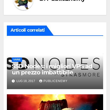
Articoli correlati
VARIE
SSD Nodes: i migliori VPS ad
un prezzo imbattibile
LUG 18, 2017
PUBLICENEMY