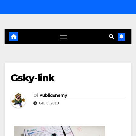
Salta
al
contenuto
Gsky-link
Di
PublicEnemy
GIU 6, 2010