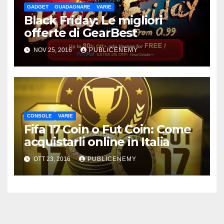
GADGET
GUADAGNARE
VARIE
Black Friday: Le migliori
offerte di GearBest
NOV 25, 2016
PUBLICENEMY
CONSOLE
VARIE
Fifa 17 Coin o Fut Coin: Come
acquistarli online in Italia
OTT 23, 2016
PUBLICENEMY