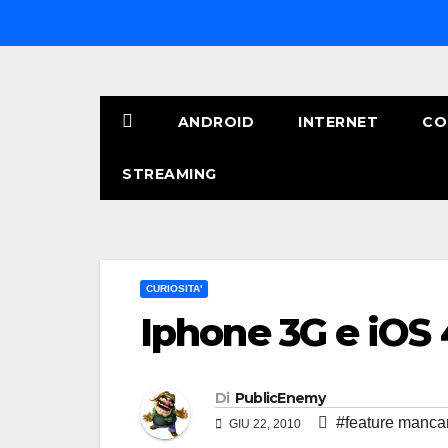
Salta
al
contenuto
ANDROID
INTERNET
CO
STREAMING
CURIOSITA'
Iphone 3G e iOS 
Di
PublicEnemy
#feature manca
GIU 22, 2010