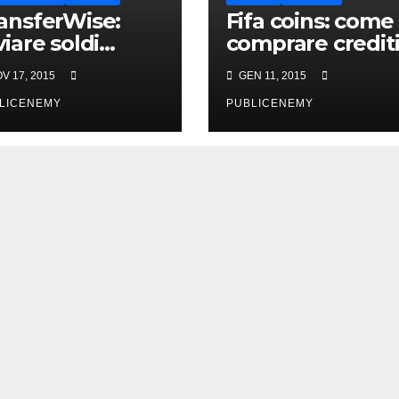
ansferWise:
Fifa coins: come
viare soldi
comprare credit
line e all’estero
fifa online in
V 17, 2015
GEN 11, 2015
nza pagare
pochi minuti
mmissioni
LICENEMY
PUBLICENEMY