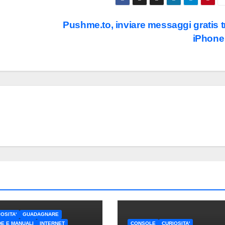
Pushme.to, inviare messaggi gratis t
iPhon
OSITA'
GUADAGNARE
DE E MANUALI
INTERNET
CONSOLE
CURIOSITA'