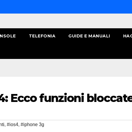
NSOLE
TELEFONIA
GUIDE E MANUALI
HA
4: Ecco funzioni bloccat
nti
,
#ios4
,
#iphone 3g