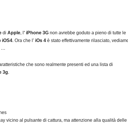
e
di
Apple
, l
‘ iPhone 3G
non avrebbe goduto a pieno di tutte le
o
iOS4
. Ora che l’
iOs 4
è stato effettivamente rilasciato, vediam
e
…
caratteristiche che sono realmente presenti ed una lista di
e 3g
.
unes
lay vicino al pulsante di cattura, ma attenzione alla qualità delle