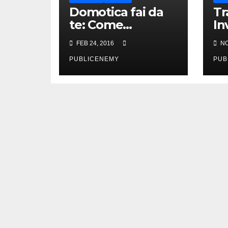
Domotica fai da
Tr
te: Come
In
automatizzare la
on
FEB 24, 2016
NO
vostra casa
se
spendendo poco
PUBLICENEMY
co
PUB