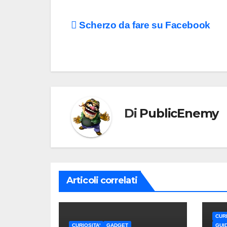
Navigazione
Scherzo da fare su Facebook
articoli
Di
PublicEnemy
Articoli correlati
CURI
CURIOSITA'
GADGET
GUI