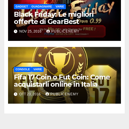
GADGET
GUADAGNARE
VARIE
Black Friday: Le migliori
offerte di GearBest
NOV 25, 2016
PUBLICENEMY
CONSOLE
VARIE
Fifa 17 Coin o Fut Coin: Come
acquistarli online in Italia
OTT 23, 2016
PUBLICENEMY