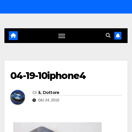
Salta
al
contenuto
04-19-10iphone4
Di
iL Dottore
GIU 24, 2010