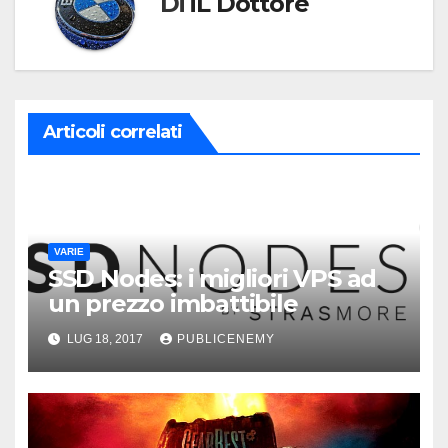
Di
iL Dottore
Articoli correlati
VARIE
SSD Nodes: i migliori VPS ad
un prezzo imbattibile
LUG 18, 2017
PUBLICENEMY