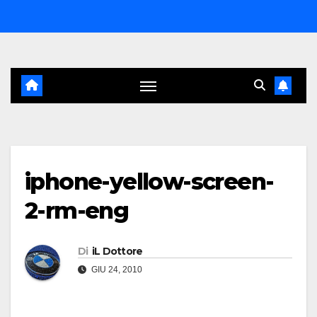
Salta
al
contenuto
iphone-yellow-screen-
2-rm-eng
Di
iL Dottore
GIU 24, 2010