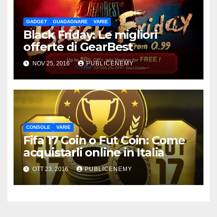
GADGET
GUADAGNARE
VARIE
Black Friday: Le migliori
offerte di GearBest
NOV 25, 2016
PUBLICENEMY
CONSOLE
VARIE
Fifa 17 Coin o Fut Coin: Come
acquistarli online in Italia
OTT 23, 2016
PUBLICENEMY