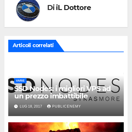
Di
iL Dottore
Articoli correlati
VARIE
SSD Nodes: i migliori VPS ad
un prezzo imbattibile
LUG 18, 2017
PUBLICENEMY