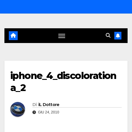
Salta
al
contenuto
iphone_4_discoloration
a_2
Di
iL Dottore
GIU 24, 2010