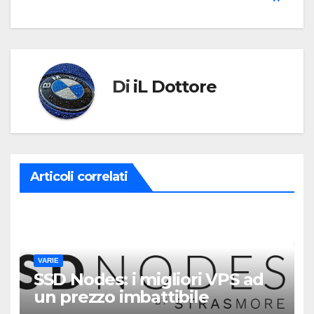
Di
iL Dottore
Articoli correlati
VARIE
SSD Nodes: i migliori VPS ad
un prezzo imbattibile