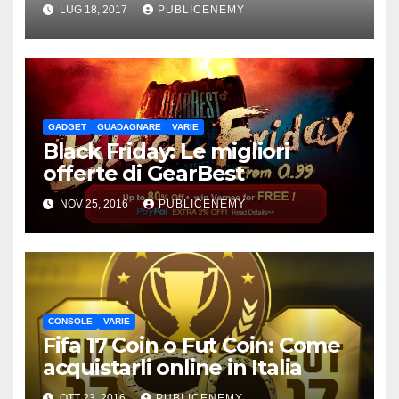
LUG 18, 2017
PUBLICENEMY
GADGET
GUADAGNARE
VARIE
Black Friday: Le migliori
offerte di GearBest
NOV 25, 2016
PUBLICENEMY
CONSOLE
VARIE
Fifa 17 Coin o Fut Coin: Come
acquistarli online in Italia
OTT 23, 2016
PUBLICENEMY