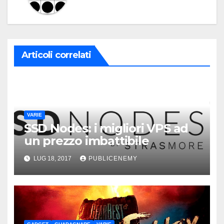
Articoli correlati
VARIE
SSD Nodes: i migliori VPS ad
un prezzo imbattibile
LUG 18, 2017
PUBLICENEMY