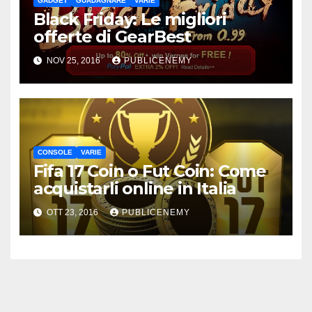
GADGET
GUADAGNARE
VARIE
Black Friday: Le migliori
offerte di GearBest
NOV 25, 2016
PUBLICENEMY
CONSOLE
VARIE
Fifa 17 Coin o Fut Coin: Come
acquistarli online in Italia
OTT 23, 2016
PUBLICENEMY