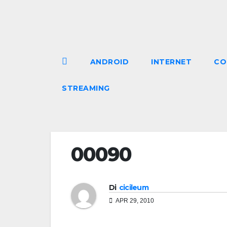
Salta
al
contenuto
ANDROID
INTERNET
CO
STREAMING
00090
Di
cicileum
APR 29, 2010