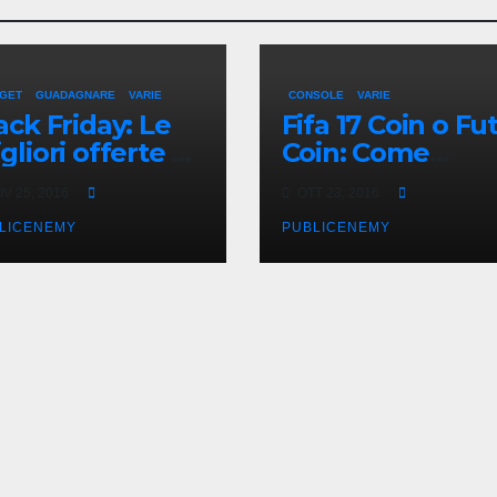
GET
GUADAGNARE
VARIE
CONSOLE
VARIE
ack Friday: Le
Fifa 17 Coin o Fu
gliori offerte di
Coin: Come
arBest
acquistarli onlin
V 25, 2016
OTT 23, 2016
in Italia
LICENEMY
PUBLICENEMY