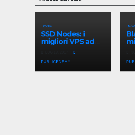
VARIE
GAD
SSD Nodes: i
Bl
migliori VPS ad
mi
un prezzo
Ge
LUG 18, 2017
NO
imbattibile
PUBLICENEMY
PUB