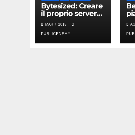
Bytesized: Creare
Be
il proprio server
pi
Plex in pochi
le
MAR 7, 2018
AG
secondi
de
PUBLICENEMY
PUB