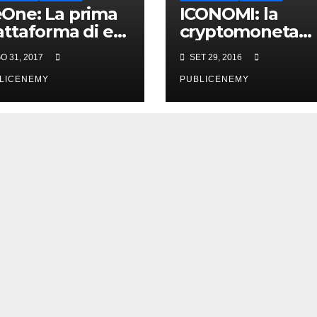
One: La prima
ICONOMI: la
attaforma di e-
cryptomoneta
arning
che fa girare la
O 31, 2017
SET 29, 2016
centralizzata
testa
LICENEMY
PUBLICENEMY