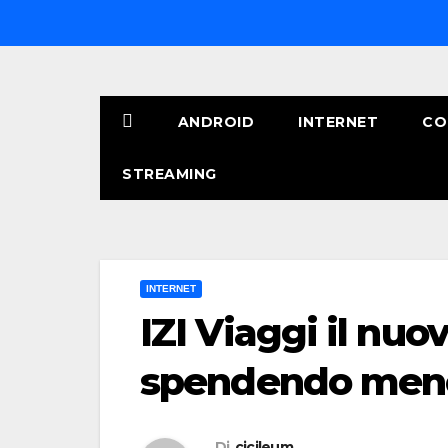
Salta
al
contenuto
ANDROID
INTERNET
CO
STREAMING
INTERNET
IZI Viaggi il nuo
spendendo men
Di
cicileum