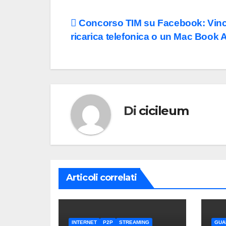
Navigazione
Concorso TIM su Facebook: Vinc
ricarica telefonica o un Mac Book A
articoli
Di
cicileum
Articoli correlati
INTERNET
P2P
STREAMING
GUA