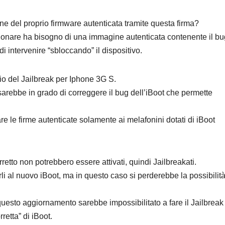
e del proprio firmware autenticata tramite questa firma?
nzionare ha bisogno di una immagine autenticata contenente il bu
di intervenire “sbloccando” il dispositivo.
cio del Jailbreak per Iphone 3G S.
sarebbe in grado di correggere il bug dell’iBoot che permette
 le firme autenticate solamente ai melafonini dotati di iBoot
rretto non potrebbero essere attivati, quindi Jailbreakati.
rli al nuovo iBoot, ma in questo caso si perderebbe la possibilit
esto aggiornamento sarebbe impossibilitato a fare il Jailbreak 
retta” di iBoot.