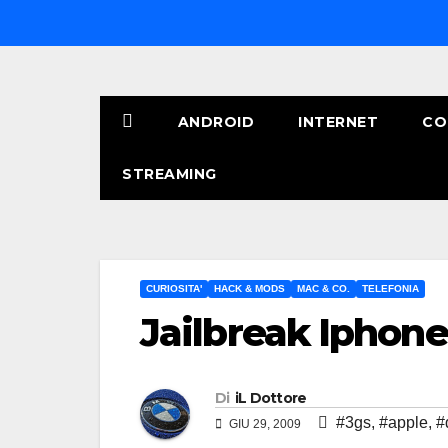
Salta
al
contenuto
ANDROID
INTERNET
CO
STREAMING
CURIOSITA'
HACK & MODS
MAC & CO.
TELEFONIA
Jailbreak Iphone
Di
iL Dottore
#3gs
,
#apple
,
#
GIU 29, 2009