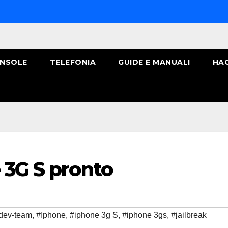
NSOLE
TELEFONIA
GUIDE E MANUALI
HA
 3G S pronto
dev-team
,
#Iphone
,
#iphone 3g S
,
#iphone 3gs
,
#jailbreak