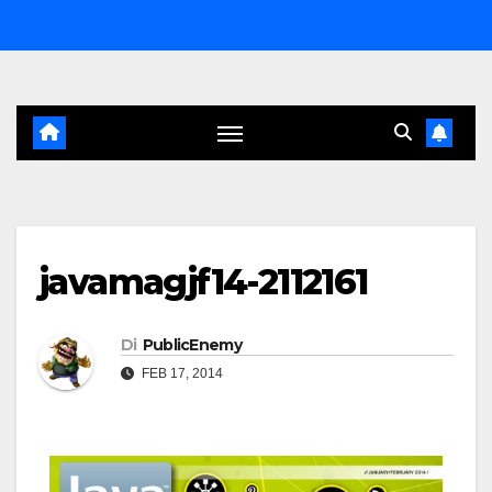
Salta
al
contenuto
javamagjf14-2112161
Di
PublicEnemy
FEB 17, 2014