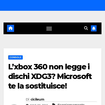
Salta
al
contenuto
CONSOLE
L’xbox 360 non legge i
dischi XDG3? Microsoft
te la sostituisce!
Di
cicileum