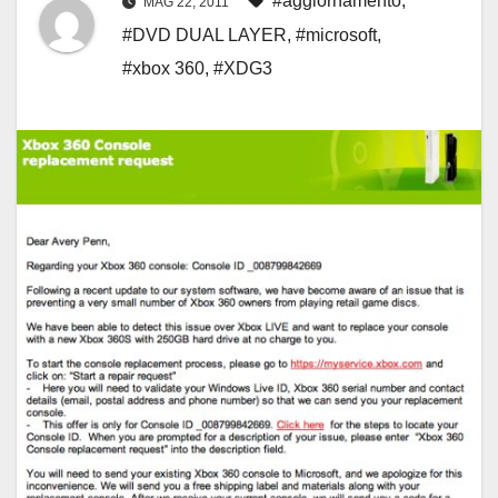
#aggiornamento
,
MAG 22, 2011
#DVD DUAL LAYER
,
#microsoft
,
#xbox 360
,
#XDG3