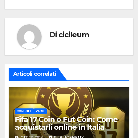
Di
cicileum
Articoli correlati
CONSOLE
VARIE
Fifa 17 Coin o Fut Coin: Come
acquistarli online in Italia
OTT 23, 2016
PUBLICENEMY