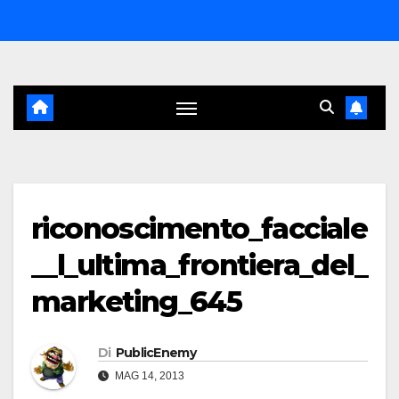
Salta
al
contenuto
riconoscimento_facciale
__l_ultima_frontiera_del_
marketing_645
Di
PublicEnemy
MAG 14, 2013