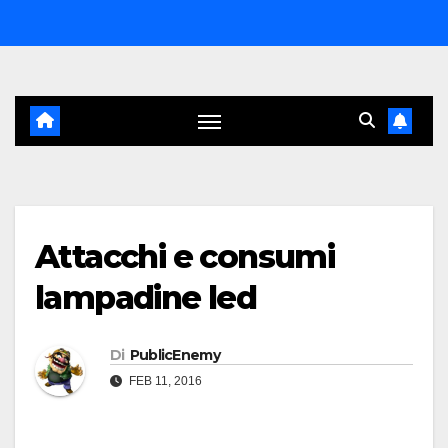
Salta
al
contenuto
Attacchi e consumi
lampadine led
Di
PublicEnemy
FEB 11, 2016