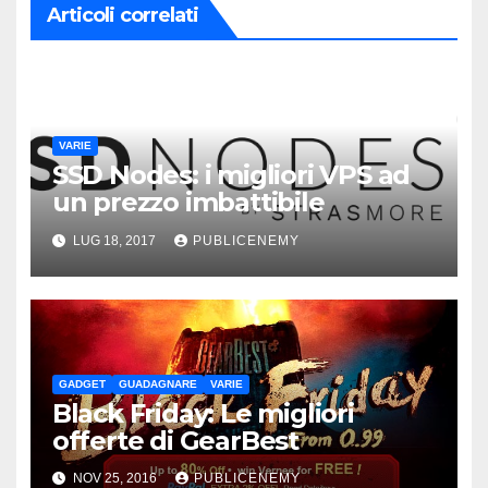
Articoli correlati
VARIE
SSD Nodes: i migliori VPS ad
un prezzo imbattibile
LUG 18, 2017
PUBLICENEMY
GADGET
GUADAGNARE
VARIE
Black Friday: Le migliori
offerte di GearBest
NOV 25, 2016
PUBLICENEMY