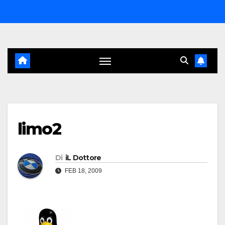
Salta
al
contenuto
limo2
Di
iL Dottore
FEB 18, 2009