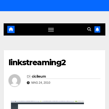
Salta
al
contenuto
linkstreaming2
Di
cicileum
MAG 24, 2010