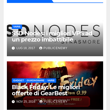
VARIE
SSD Nodes: i migliori VPS ad
un prezzo imbattibile
LUG 18, 2017
PUBLICENEMY
GADGET
GUADAGNARE
VARIE
Black Friday: Le migliori
offerte di GearBest
NOV 25, 2016
PUBLICENEMY