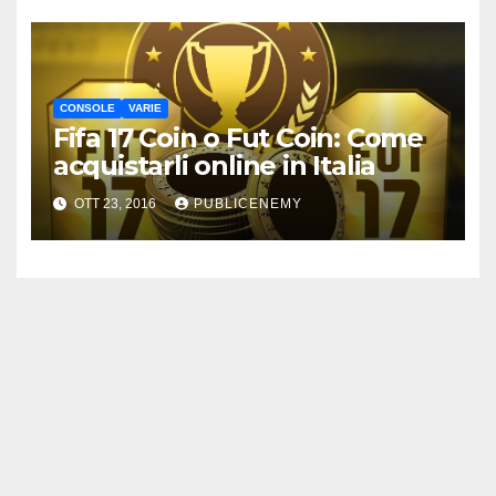
CONSOLE
VARIE
Fifa 17 Coin o Fut Coin: Come
acquistarli online in Italia
OTT 23, 2016
PUBLICENEMY