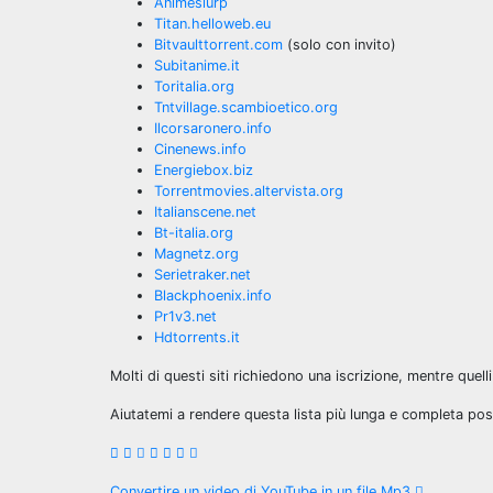
Animeslurp
Titan.helloweb.eu
Bitvaulttorrent.com
(solo con invito)
Subitanime.it
Toritalia.org
Tntvillage.scambioetico.org
Ilcorsaronero.info
Cinenews.info
Energiebox.biz
Torrentmovies.altervista.org
Italianscene.net
Bt-italia.org
Magnetz.org
Serietraker.net
Blackphoenix.info
Pr1v3.net
Hdtorrents.it
Molti di questi siti richiedono una iscrizione, mentre quelli
Aiutatemi a rendere questa lista più lunga e completa po
Convertire un video di YouTube in un file Mp3