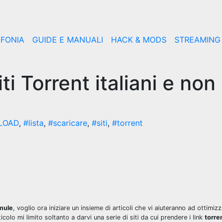
EFONIA
GUIDE E MANUALI
HACK & MODS
STREAMING
iti Torrent italiani e non
LOAD
,
#lista
,
#scaricare
,
#siti
,
#torrent
mule
, voglio ora iniziare un insieme di articoli che vi aiuteranno ad ottimizz
icolo mi limito soltanto a darvi una serie di siti da cui prendere i link
torre