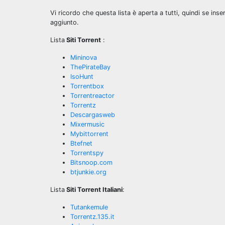
Vi ricordo che questa lista è aperta a tutti, quindi se ins
aggiunto.
Lista
Siti Torrent
:
Mininova
ThePirateBay
IsoHunt
Torrentbox
Torrentreactor
Torrentz
Descargasweb
Mixermusic
Mybittorrent
Btefnet
Torrentspy
Bitsnoop.com
btjunkie.org
Lista
Siti Torrent Italiani
:
Tutankemule
Torrentz.135.it