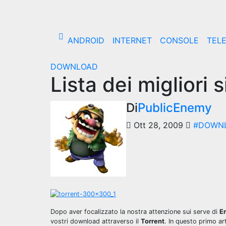
Salta
al
contenuto
ANDROID
INTERNET
CONSOLE
TEL
DOWNLOAD
Lista dei migliori s
Di
PublicEnemy
Ott 28, 2009
#DOWN
Dopo aver focalizzato la nostra attenzione sui serve di
E
vostri download attraverso il
Torrent
. In questo primo art