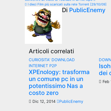
Navigazione
I dieci Film più scaricati sulla rete Torrent [29/10/09]
articoli
Di
PublicEnemy
Articoli correlati
CURIOSITA'
DOWNLOAD
DOW
Isoh
INTERNET
P2P
XPEnology: trasforma
dei 
un comune pc in un
Feb 
potentissimo Nas a
costo zero
Dic 12, 2014
PublicEnemy