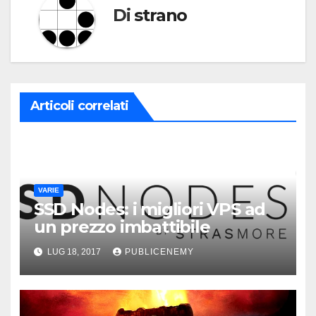
Di
strano
Articoli correlati
VARIE
SSD Nodes: i migliori VPS ad
un prezzo imbattibile
LUG 18, 2017
PUBLICENEMY