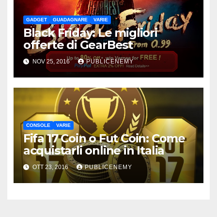
GADGET
GUADAGNARE
VARIE
Black Friday: Le migliori
offerte di GearBest
NOV 25, 2016
PUBLICENEMY
CONSOLE
VARIE
Fifa 17 Coin o Fut Coin: Come
acquistarli online in Italia
OTT 23, 2016
PUBLICENEMY