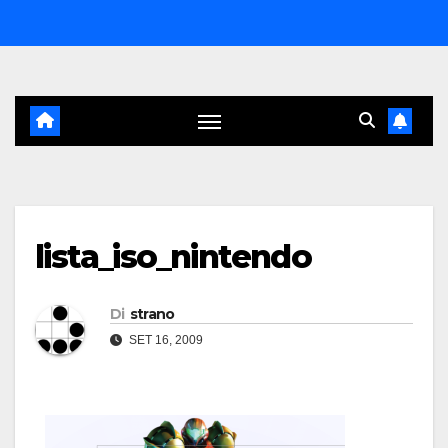
Salta
al
contenuto
lista_iso_nintendo
Di
strano
SET 16, 2009