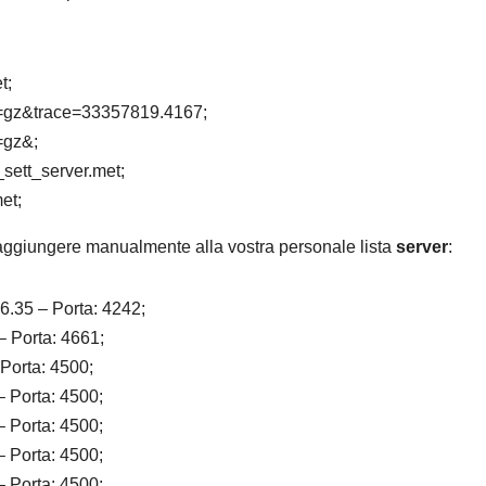
t;
d=gz&trace=33357819.4167;
=gz&;
t_sett_server.met;
et;
aggiungere manualmente alla vostra personale lista
server
:
6.35 – Porta: 4242;
– Porta: 4661;
 Porta: 4500;
– Porta: 4500;
– Porta: 4500;
– Porta: 4500;
– Porta: 4500;