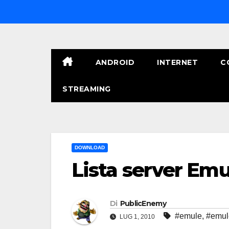
Salta
al
contenuto
ANDROID
INTERNET
C
STREAMING
DOWNLOAD
Lista server Emu
Di
PublicEnemy
#emule
,
#emul
LUG 1, 2010