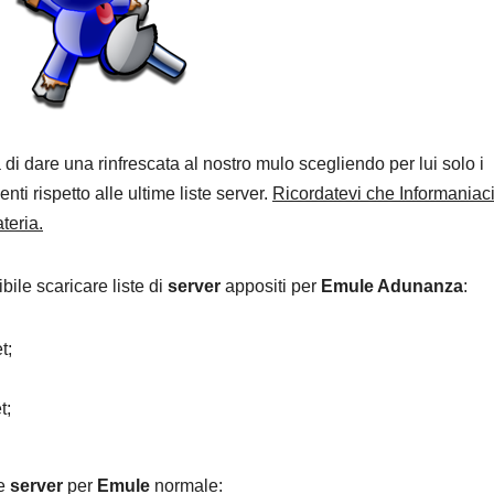
 di dare una rinfrescata al nostro mulo scegliendo per lui solo i
ti rispetto alle ultime liste server.
Ricordatevi che Informaniaci
teria.
bile scaricare liste di
server
appositi per
Emule Adunanza
:
t;
t;
te
server
per
Emule
normale: