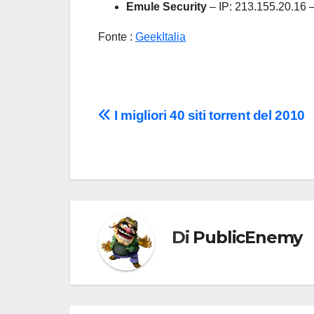
Emule Security
– IP: 213.155.20.16 
Fonte :
GeekItalia
Navigazione
I migliori 40 siti torrent del 2010
articoli
Di
PublicEnemy