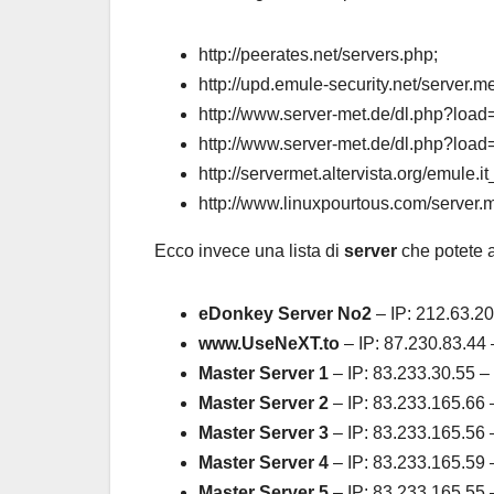
http://peerates.net/servers.php;
http://upd.emule-security.net/server.me
http://www.server-met.de/dl.php?loa
http://www.server-met.de/dl.php?load
http://servermet.altervista.org/emule.i
http://www.linuxpourtous.com/server.m
Ecco invece una lista di
server
che potete 
eDonkey Server No2
– IP: 212.63.20
www.UseNeXT.to
– IP: 87.230.83.44 
Master Server 1
– IP: 83.233.30.55 –
Master Server 2
– IP: 83.233.165.66 
Master Server 3
– IP: 83.233.165.56 
Master Server 4
– IP: 83.233.165.59 
Master Server 5
– IP: 83.233.165.55 