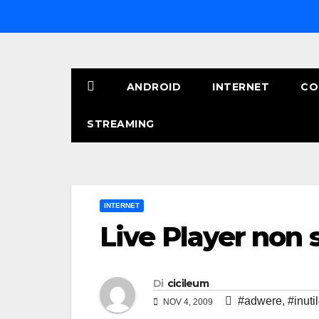
Salta
al
contenuto
ANDROID
INTERNET
CO
STREAMING
INTERNET
Live Player non 
Di
cicileum
#adwere
,
#inuti
NOV 4, 2009