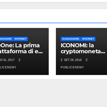
DAGNARE
INTERNET
GUADAGNARE
INTERNET
One: La prima
ICONOMI: la
attaforma di e-
cryptomoneta
arning
che fa girare la
O 31, 2017
SET 29, 2016
centralizzata
testa
LICENEMY
PUBLICENEMY