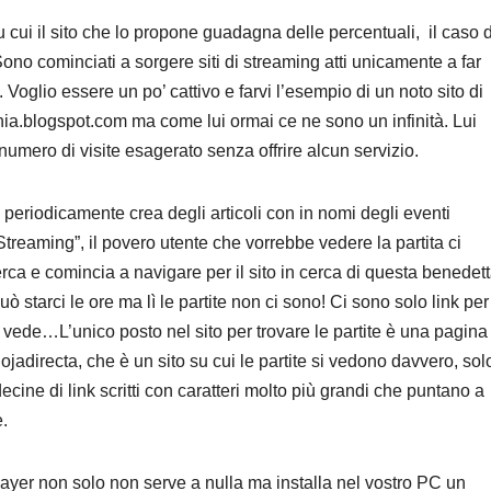
cui il sito che lo propone guadagna delle percentuali, il caso d
Sono cominciati a sorgere siti di streaming atti unicamente a far
 Voglio essere un po’ cattivo e farvi l’esempio di un noto sito di
nia.blogspot.com ma come lui ormai ce ne sono un infinità. Lui
numero di visite esagerato senza offrire alcun servizio.
 periodicamente crea degli articoli con in nomi degli eventi
treaming”, il povero utente che vorrebbe vedere la partita ci
erca e comincia a navigare per il sito in cerca di questa benedet
ò starci le ore ma lì le partite non ci sono! Ci sono solo link per
i vede…L’unico posto nel sito per trovare le partite è una pagina
ojadirecta, che è un sito su cui le partite si vedono davvero, sol
cine di link scritti con caratteri molto più grandi che puntano a
e.
ayer non solo non serve a nulla ma installa nel vostro PC un