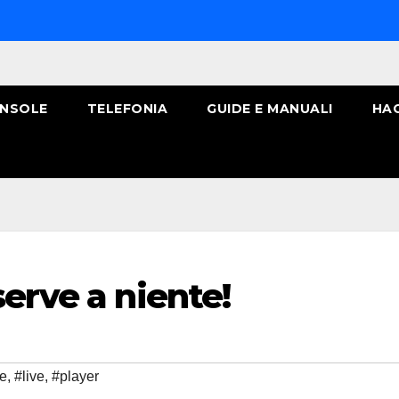
NSOLE
TELEFONIA
GUIDE E MANUALI
HA
serve a niente!
le
,
#live
,
#player