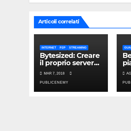
Articoli correlati
INTERNET
P2P
STREAMING
GUA
Bytesized: Creare
Be
il proprio server
pi
Plex in pochi
le
MAR 7, 2018
AG
secondi
de
PUBLICENEMY
PUB