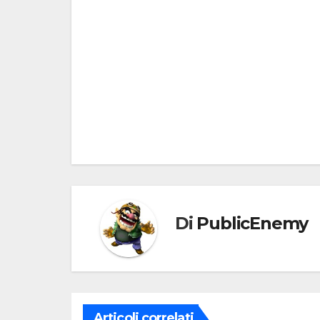
Navigazione
articoli
Di
PublicEnemy
Articoli correlati