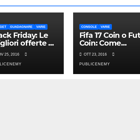
GET
GUADAGNARE
VARIE
CONSOLE
VARIE
ack Friday: Le
Fifa 17 Coin o Fu
gliori offerte di
Coin: Come
arBest
acquistarli onlin
V 25, 2016
OTT 23, 2016
in Italia
LICENEMY
PUBLICENEMY