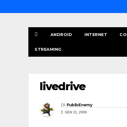
Salta
al
contenuto
ANDROID
INTERNET
CO
STREAMING
livedrive
Di
PublicEnemy
GEN 31, 2009