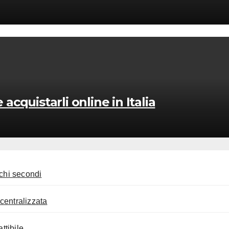
acquistarli online in Italia
ochi secondi
centralizzata
ttibile