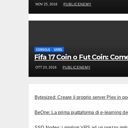
NOV 25, 2016
PUBLICENEMY
CONSOLE
VARIE
Fifa 17 Coin o Fut Coin: Come 
OTT 23, 2016
PUBLICENEMY
Bytesized: Creare il proprio server Plex in p
BeOne: La prima piattaforma di e-learning de
SSD Nodes: i migliori VPS ad un prezzo imba