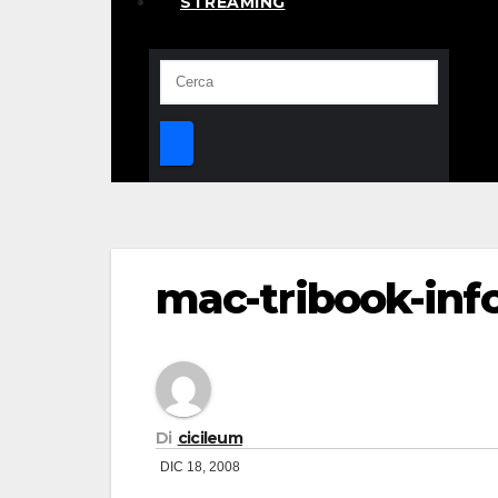
STREAMING
mac-tribook-inf
Di
cicileum
DIC 18, 2008