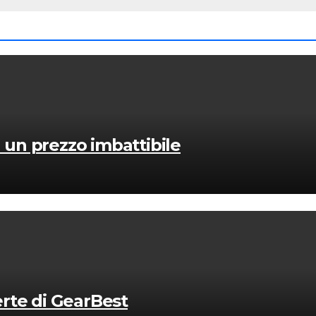
 un prezzo imbattibile
ferte di GearBest