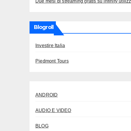
Due mesi di streaming gratis su Infinity util
Blogroll
Investire Italia
Piedmont Tours
ANDROID
AUDIO E VIDEO
BLOG