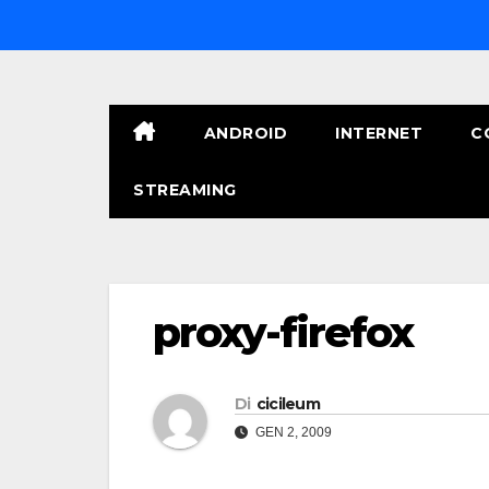
Salta
al
contenuto
ANDROID
INTERNET
C
STREAMING
proxy-firefox
Di
cicileum
GEN 2, 2009