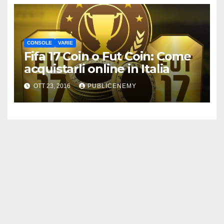
CONSOLE
VARIE
Fifa 17 Coin o Fut Coin: Come
acquistarli online in Italia
OTT 23, 2016
PUBLICENEMY