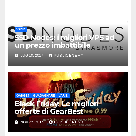
VARIE
SSD Nodes: i migliori VPS ad
un prezzo imbattibile
LUG 18, 2017
PUBLICENEMY
GADGET
GUADAGNARE
VARIE
Black Friday: Le migliori
offerte di GearBest
NOV 25, 2016
PUBLICENEMY