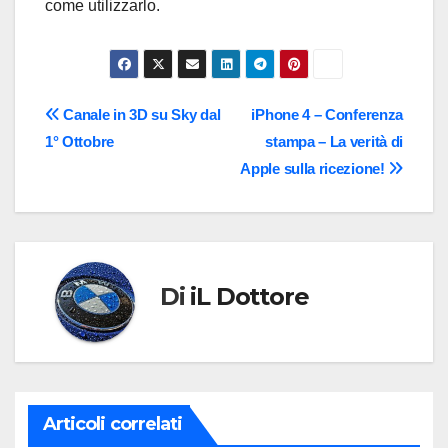
come utilizzarlo.
Navigazione
Canale in 3D su Sky dal
iPhone 4 – Conferenza
1° Ottobre
stampa – La verità di
articoli
Apple sulla ricezione!
Di
iL Dottore
Articoli correlati