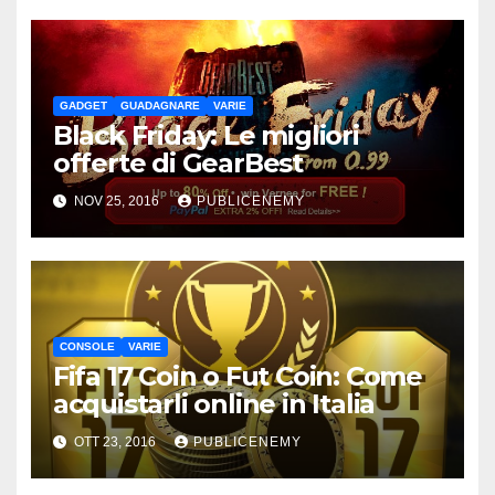
GADGET
GUADAGNARE
VARIE
Black Friday: Le migliori
offerte di GearBest
NOV 25, 2016
PUBLICENEMY
CONSOLE
VARIE
Fifa 17 Coin o Fut Coin: Come
acquistarli online in Italia
OTT 23, 2016
PUBLICENEMY