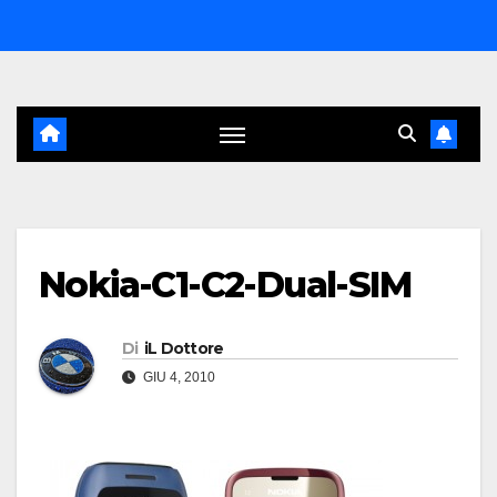
Salta
al
contenuto
Nokia-C1-C2-Dual-SIM
Di
iL Dottore
GIU 4, 2010