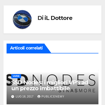
Di
iL Dottore
Articoli correlati
VARIE
SSD Nodes: i migliori VPS ad
un prezzo imbattibile
LUG 18, 2017
PUBLICENEMY