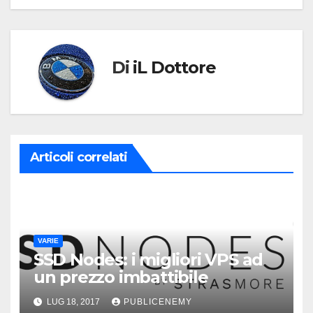
Di
iL Dottore
Articoli correlati
VARIE
SSD Nodes: i migliori VPS ad
un prezzo imbattibile
LUG 18, 2017
PUBLICENEMY