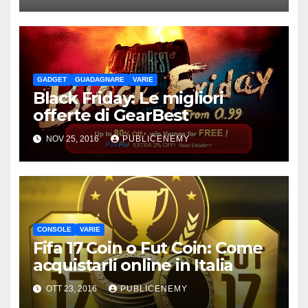
GADGET
GUADAGNARE
VARIE
Black Friday: Le migliori
offerte di GearBest
NOV 25, 2016
PUBLICENEMY
CONSOLE
VARIE
Fifa 17 Coin o Fut Coin: Come
acquistarli online in Italia
OTT 23, 2016
PUBLICENEMY