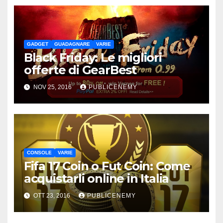
GADGET
GUADAGNARE
VARIE
Black Friday: Le migliori
offerte di GearBest
NOV 25, 2016
PUBLICENEMY
CONSOLE
VARIE
Fifa 17 Coin o Fut Coin: Come
acquistarli online in Italia
OTT 23, 2016
PUBLICENEMY