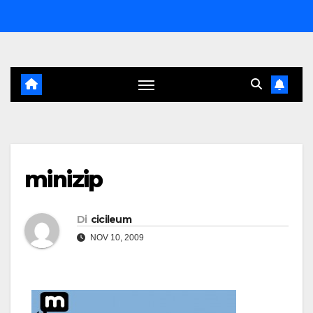
Salta
al
contenuto
minizip
Di
cicileum
NOV 10, 2009