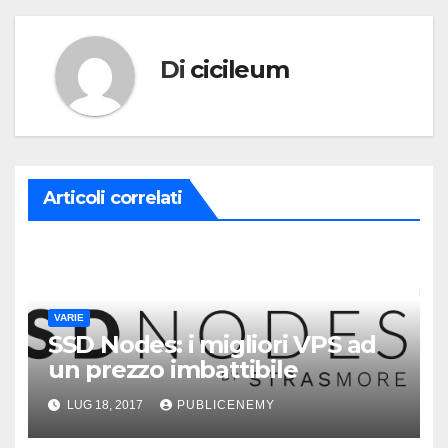
Di
cicileum
Articoli correlati
VARIE
SSD Nodes: i migliori VPS ad
un prezzo imbattibile
LUG 18, 2017
PUBLICENEMY