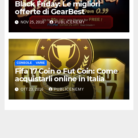
Black Friday: Le migliori
offerte di GearBest
NOV 25, 2016
PUBLICENEMY
CONSOLE
VARIE
Fifa 17 Coin o Fut Coin: Come
acquistarli online in Italia
OTT 23, 2016
PUBLICENEMY