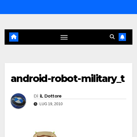
Salta
al
contenuto
android-robot-military_t
Di
iL Dottore
LUG 19, 2010