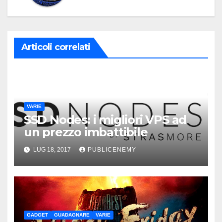
Articoli correlati
VARIE
SSD Nodes: i migliori VPS ad
un prezzo imbattibile
LUG 18, 2017
PUBLICENEMY
GADGET
GUADAGNARE
VARIE