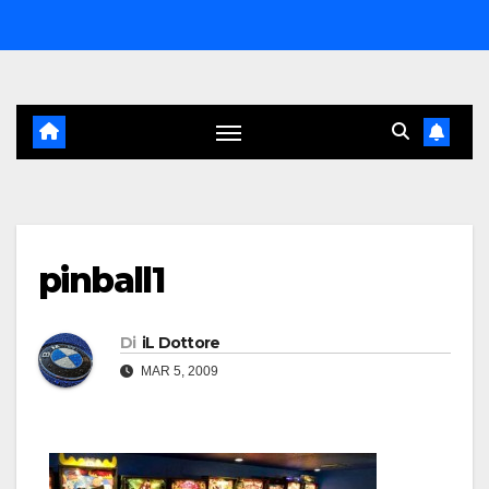
Salta
al
contenuto
pinball1
Di
iL Dottore
MAR 5, 2009