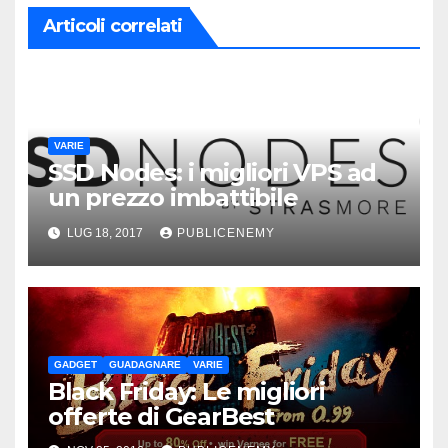
Articoli correlati
VARIE
SSD Nodes: i migliori VPS ad
un prezzo imbattibile
LUG 18, 2017
PUBLICENEMY
GADGET
GUADAGNARE
VARIE
Black Friday: Le migliori
offerte di GearBest