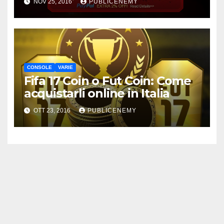
NOV 25, 2016
PUBLICENEMY
CONSOLE
VARIE
Fifa 17 Coin o Fut Coin: Come
acquistarli online in Italia
OTT 23, 2016
PUBLICENEMY