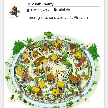
Di
PublicEnemy
#inizio
,
LUG 17, 2009
#preregistrazioni
,
#server1
,
#travian