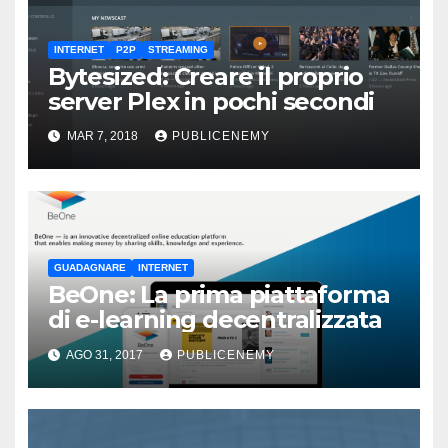
INTERNET
P2P
STREAMING
Bytesized: Creare il proprio
server Plex in pochi secondi
MAR 7, 2018
PUBLICENEMY
GUADAGNARE
INTERNET
BeOne: La prima piattaforma
di e-learning decentralizzata
AGO 31, 2017
PUBLICENEMY