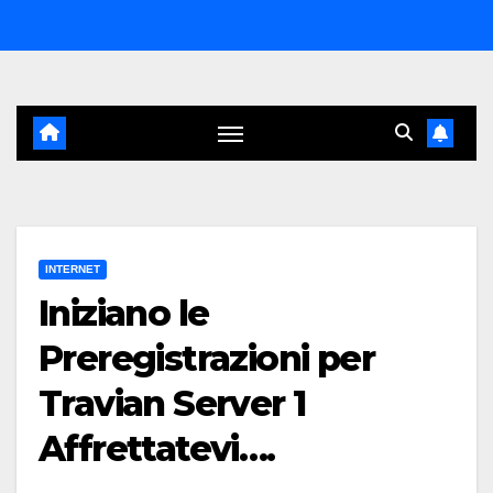
Salta
al
contenuto
INTERNET
Iniziano le
Preregistrazioni per
Travian Server 1
Affrettatevi….