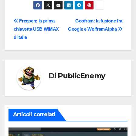
Navigazione
Freepen: la prima
Goofram: la fusione fra
chiavetta USB WiMAX
Google e WolframAlpha
articoli
d’Italia
Di
PublicEnemy
Articoli correlati