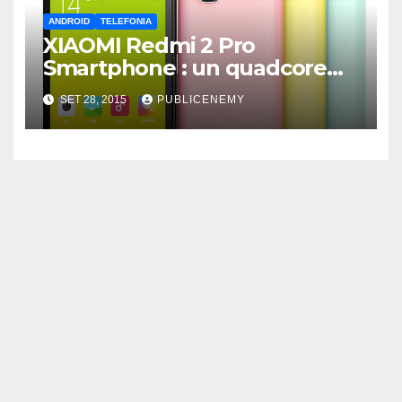
ANDROID
TELEFONIA
XIAOMI Redmi 2 Pro
Smartphone : un quadcore
sotto i 130 euro
SET 28, 2015
PUBLICENEMY