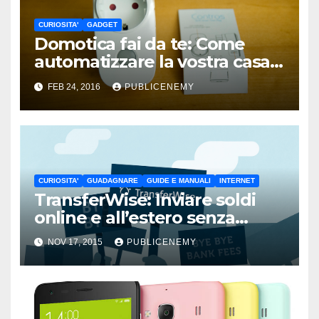
CURIOSITA'
GADGET
Domotica fai da te: Come
automatizzare la vostra casa
spendendo poco
FEB 24, 2016
PUBLICENEMY
CURIOSITA'
GUADAGNARE
GUIDE E MANUALI
INTERNET
TransferWise: Inviare soldi
online e all’estero senza
pagare commissioni
NOV 17, 2015
PUBLICENEMY