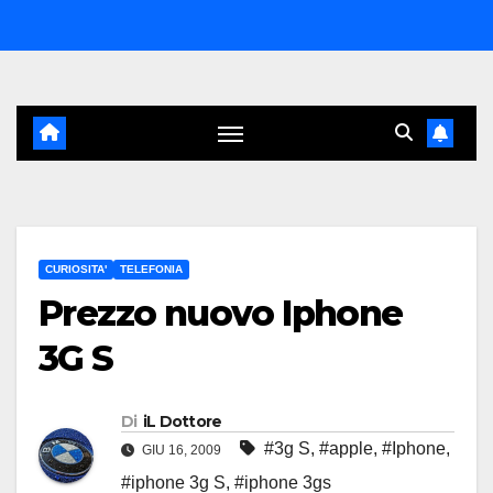
Salta
al
contenuto
CURIOSITA'
TELEFONIA
Prezzo nuovo Iphone
3G S
Di
iL Dottore
#3g S
,
#apple
,
#Iphone
,
GIU 16, 2009
#iphone 3g S
,
#iphone 3gs