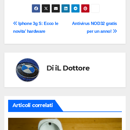
Navigazione
Iphone 3g S: Ecco le
Antivirus NOD32 gratis
novita’ hardware
per un anno!
articoli
Di
iL Dottore
Articoli correlati