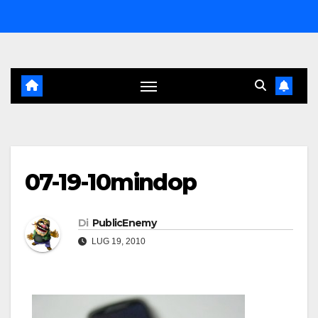
Salta
al
contenuto
07-19-10mindop
Di
PublicEnemy
LUG 19, 2010