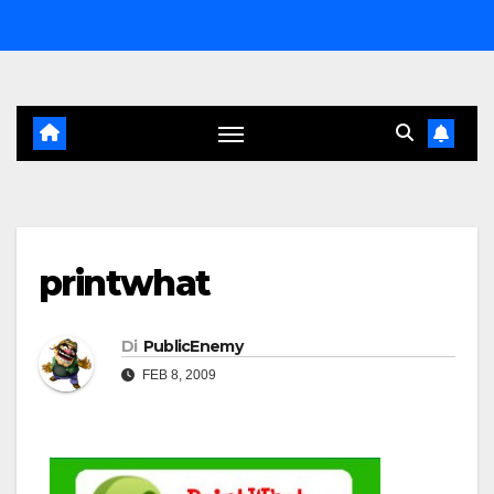
Salta
al
contenuto
printwhat
Di
PublicEnemy
FEB 8, 2009