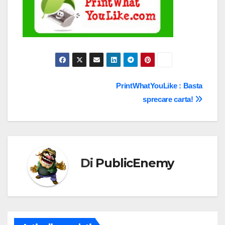
Navigazione
PrintWhatYouLike : Basta
sprecare carta!
articoli
Di
PublicEnemy