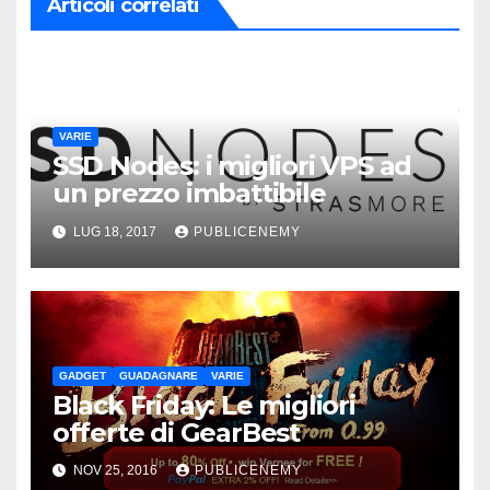
Articoli correlati
VARIE
SSD Nodes: i migliori VPS ad
un prezzo imbattibile
LUG 18, 2017
PUBLICENEMY
GADGET
GUADAGNARE
VARIE
Black Friday: Le migliori
offerte di GearBest
NOV 25, 2016
PUBLICENEMY