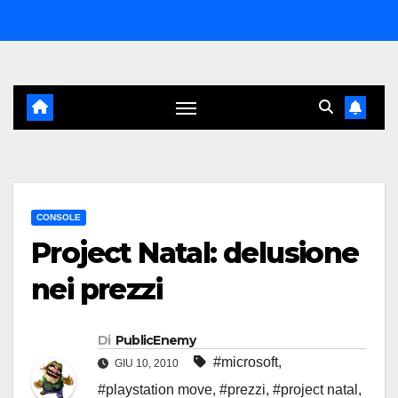
Salta
al
contenuto
CONSOLE
Project Natal: delusione
nei prezzi
Di
PublicEnemy
#microsoft
,
GIU 10, 2010
#playstation move
,
#prezzi
,
#project natal
,