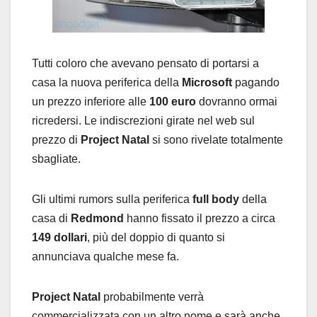
Tutti coloro che avevano pensato di portarsi a
casa la nuova periferica della
Microsoft
pagando
un prezzo inferiore alle
100 euro
dovranno ormai
ricredersi. Le indiscrezioni girate nel web sul
prezzo di
Project Natal
si sono rivelate totalmente
sbagliate.
Gli ultimi rumors sulla periferica
full body
della
casa di
Redmond
hanno fissato il prezzo a circa
149 dollari
, più del doppio di quanto si
annunciava qualche mese fa.
Project Natal
probabilmente verrà
commercializzata con un altro nome e sarà anche