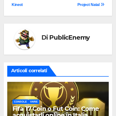
Kinect
Project Natal
articoli
Di
PublicEnemy
Articoli correlati
CONSOLE
VARIE
Fifa 17 Coin o Fut Coin: Come
acquistarli online in Italia