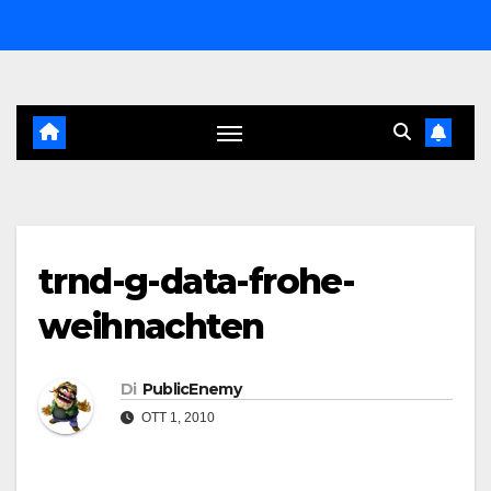
Salta
al
contenuto
trnd-g-data-frohe-
weihnachten
Di
PublicEnemy
OTT 1, 2010