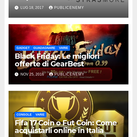
LUG 18, 2017
PUBLICENEMY
GADGET
GUADAGNARE
VARIE
Black Friday: Le migliori
offerte di GearBest
NOV 25, 2016
PUBLICENEMY
CONSOLE
VARIE
Fifa 17 Coin o Fut Coin: Come
acquistarli online in Italia