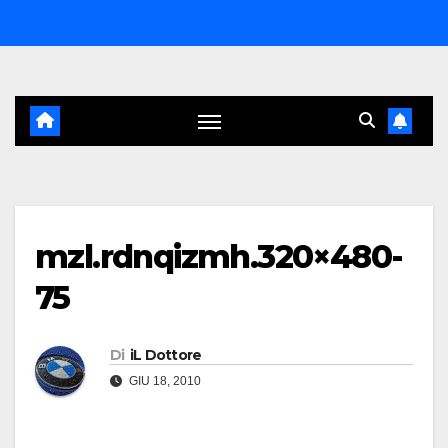
Salta
al
contenuto
mzl.rdnqizmh.320×480-
75
Di
iL Dottore
GIU 18, 2010