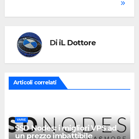
articoli
Di
iL Dottore
Articoli correlati
VARIE
SSD Nodes: i migliori VPS ad
un prezzo imbattibile