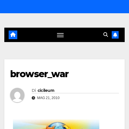
Salta
al
contenuto
browser_war
Di
cicileum
MAG 21, 2010