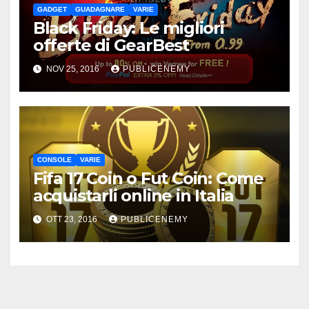
GADGET
GUADAGNARE
VARIE
Black Friday: Le migliori
offerte di GearBest
NOV 25, 2016
PUBLICENEMY
CONSOLE
VARIE
Fifa 17 Coin o Fut Coin: Come
acquistarli online in Italia
OTT 23, 2016
PUBLICENEMY