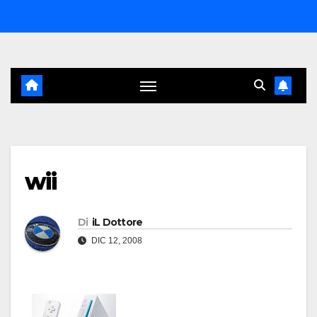
Salta
al
contenuto
wii
Di
iL Dottore
DIC 12, 2008