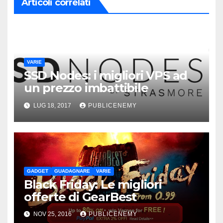
Articoli correlati
VARIE
SSD Nodes: i migliori VPS ad
un prezzo imbattibile
LUG 18, 2017
PUBLICENEMY
GADGET
GUADAGNARE
VARIE
Black Friday: Le migliori
offerte di GearBest
NOV 25, 2016
PUBLICENEMY