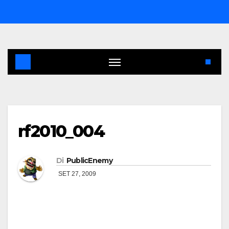
Salta
al
contenuto
rf2010_004
Di
PublicEnemy
SET 27, 2009