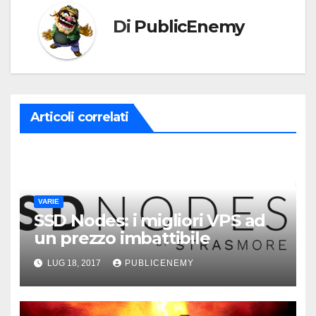
Di
PublicEnemy
Articoli correlati
VARIE
SSD Nodes: i migliori VPS ad
un prezzo imbattibile
LUG 18, 2017
PUBLICENEMY