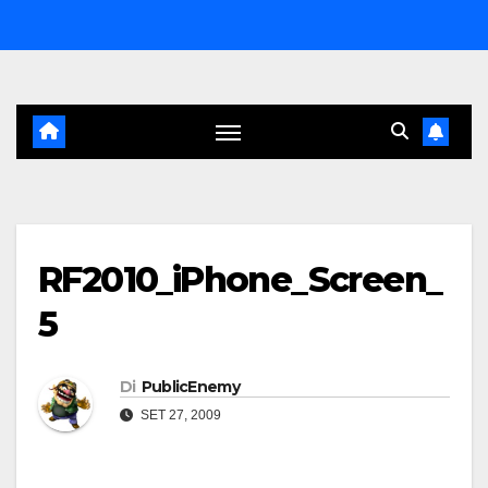
Salta
al
contenuto
RF2010_iPhone_Screen_
5
Di
PublicEnemy
SET 27, 2009