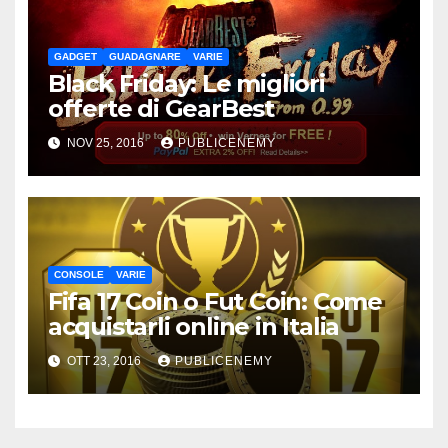
GADGET
GUADAGNARE
VARIE
Black Friday: Le migliori
offerte di GearBest
NOV 25, 2016
PUBLICENEMY
CONSOLE
VARIE
Fifa 17 Coin o Fut Coin: Come
acquistarli online in Italia
OTT 23, 2016
PUBLICENEMY