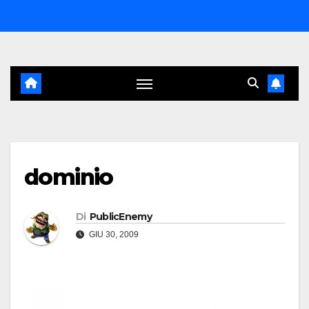
Salta
al
contenuto
dominio
Di
PublicEnemy
GIU 30, 2009