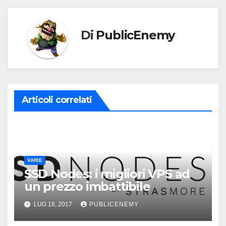
Di
PublicEnemy
Articoli correlati
VARIE
SSD Nodes: i migliori VPS ad
un prezzo imbattibile
LUG 18, 2017
PUBLICENEMY