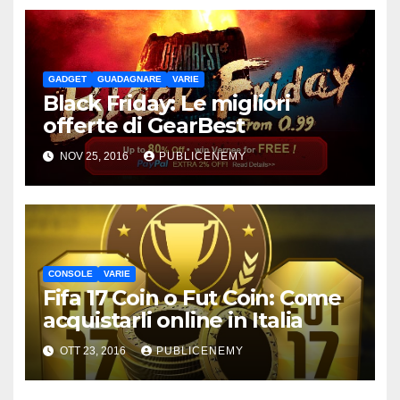
GADGET
GUADAGNARE
VARIE
Black Friday: Le migliori
offerte di GearBest
NOV 25, 2016
PUBLICENEMY
CONSOLE
VARIE
Fifa 17 Coin o Fut Coin: Come
acquistarli online in Italia
OTT 23, 2016
PUBLICENEMY