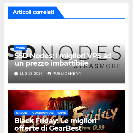
Articoli correlati
VARIE
SSD Nodes: i migliori VPS ad
un prezzo imbattibile
LUG 18, 2017
PUBLICENEMY
GADGET
GUADAGNARE
VARIE
Black Friday: Le migliori
offerte di GearBest