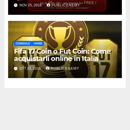
NOV 25, 2016
PUBLICENEMY
CONSOLE
VARIE
Fifa 17 Coin o Fut Coin: Come
acquistarli online in Italia
OTT 23, 2016
PUBLICENEMY