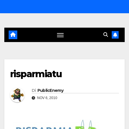
Salta
al
contenuto
risparmiatu
Di
PublicEnemy
NOV 6, 2010