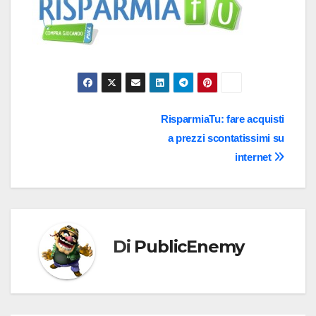
Navigazione
RisparmiaTu: fare acquisti
a prezzi scontatissimi su
articoli
internet
Di
PublicEnemy