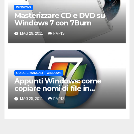
WINDOWS
Masterizzare CD e DVD su
Windows 7 con 7Burn
MAG 28, 2011
PAPIS
GUIDE E MANUALI
WINDOWS
Appunti Windows: come
copiare nomi di file in
formato TXT
MAG 25, 2011
PAPIS