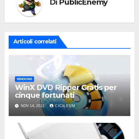
Di
PublicEnemy
Articoli correlati
WINDOWS
WinX DVD Ripper Gratis per
cinque fortunati
NOV 14, 2011
CICILEUM