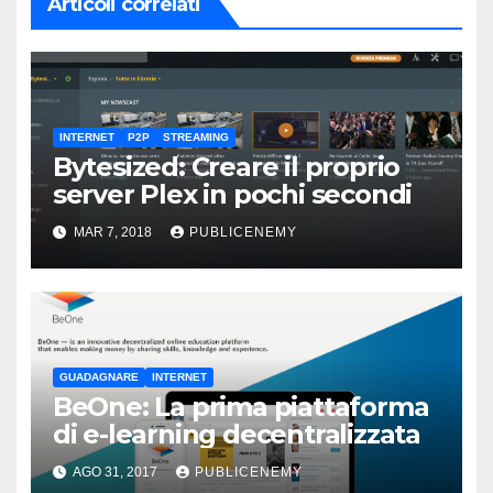
Articoli correlati
INTERNET
P2P
STREAMING
Bytesized: Creare il proprio
server Plex in pochi secondi
MAR 7, 2018
PUBLICENEMY
GUADAGNARE
INTERNET
BeOne: La prima piattaforma
di e-learning decentralizzata
AGO 31, 2017
PUBLICENEMY