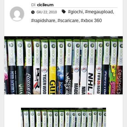
Di
cicileum
#giochi
,
#megaupload
,
GIU 22, 2010
#rapidshare
,
#scaricare
,
#xbox 360