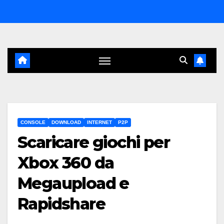
Salta
al
contenuto
CONSOLE
DOWNLOAD
INTERNET
P2P
Scaricare giochi per
Xbox 360 da
Megaupload e
Rapidshare