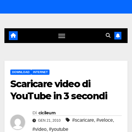
Salta
al
contenuto
DOWNLOAD
INTERNET
Scaricare video di
YouTube in 3 secondi
Di
cicileum
#scaricare
,
#veloce
,
GEN 21, 2010
#video
,
#youtube