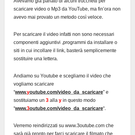
Avevamo già parlato di alcuni trucchetti per
scaricare video o Mp3 da YouTube, ma fin’ora non
avevo mai provato un metodo così veloce.
Per scaricare il video infatti non sono necessari
componenti aggiuntivi ,programmi da installare o
siti in cui incollare il link, basterà semplicemente
sostituire una lettera.
Andiamo su Youtube e scegliamo il video che
vogliamo scaricare
“
www.
y
outube.com/video_da_scaricare
” e
sostituiamo un
3
alla
y
in questo modo
“
www.
3
outube.com/video_da_scaricare
“.
Verremo reindirizzati su www.3outube.com che
sarà già pronto per farci scaricare il filmato che