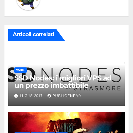
Articoli correlati
VARIE
SSD Nodes: i migliori VPS ad
un prezzo imbattibile
LUG 18, 2017
PUBLICENEMY