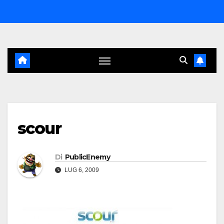
Salta
al
contenuto
scour
Di
PublicEnemy
LUG 6, 2009