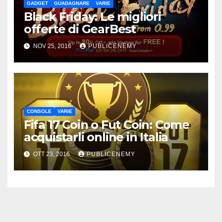
GADGET
GUADAGNARE
VARIE
Black Friday: Le migliori
offerte di GearBest
NOV 25, 2016
PUBLICENEMY
CONSOLE
VARIE
Fifa 17 Coin o Fut Coin: Come
acquistarli online in Italia
OTT 23, 2016
PUBLICENEMY