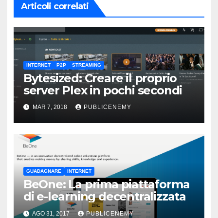
Articoli correlati
INTERNET
P2P
STREAMING
Bytesized: Creare il proprio
server Plex in pochi secondi
MAR 7, 2018
PUBLICENEMY
GUADAGNARE
INTERNET
BeOne: La prima piattaforma
di e-learning decentralizzata
AGO 31, 2017
PUBLICENEMY