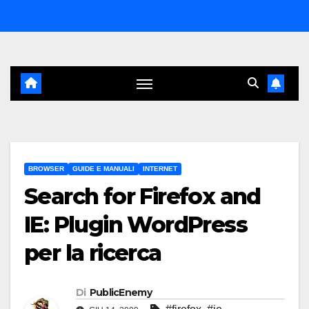
Salta
al
contenuto
BROWSER
GUIDE E MANUALI
INTERNET
Search for Firefox and
IE: Plugin WordPress
per la ricerca
Di
PublicEnemy