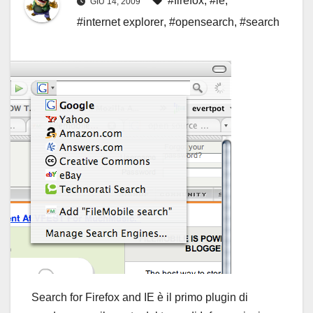
#firefox
,
#ie
,
GIU 14, 2009
#internet explorer
,
#opensearch
,
#search
Search for Firefox and IE è il primo plugin di