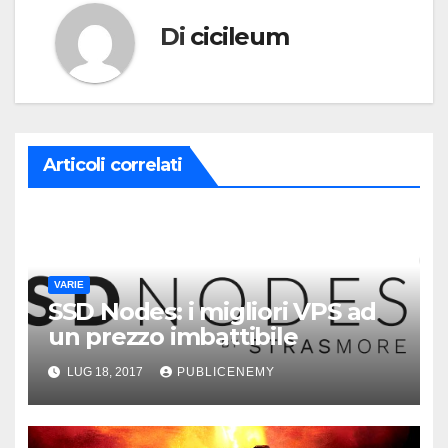
Di
cicileum
Articoli correlati
VARIE
SSD Nodes: i migliori VPS ad
un prezzo imbattibile
LUG 18, 2017
PUBLICENEMY