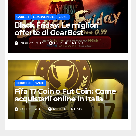
GADGET
GUADAGNARE
VARIE
Black Friday: Le migliori
offerte di GearBest
NOV 25, 2016
PUBLICENEMY
CONSOLE
VARIE
Fifa 17 Coin o Fut Coin: Come
acquistarli online in Italia
OTT 23, 2016
PUBLICENEMY