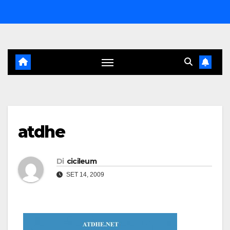
Salta
al
contenuto
atdhe
Di
cicileum
SET 14, 2009